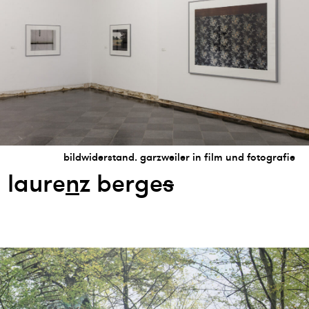
bildwiderstand. garzweiler in film und fotografie
laure
n
z berge
s