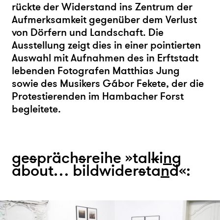
rückte der Widerstand ins Zentrum der
Aufmerksamkeit gegenüber dem Verlust
von Dörfern und Landschaft. Die
Ausstellung zeigt dies in einer pointierten
Auswahl mit Aufnahmen des in Erftstadt
lebenden Fotografen Matthias Jung
sowie des Musikers Gábor Fekete, der die
Protestierenden im Hambacher Forst
begleitete.
ge
s
präch
s
reihe »tal
k
i
n
g
about… bildwider
s
ta
n
d«: