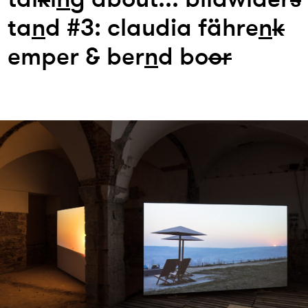
ta
n
d #3: claudia fähre
n
k
emper & ber
n
d bo
or