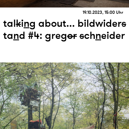
19.10.2023, 15:00 Uhr
tal
k
i
n
g about... bildwider
s
ta
n
d #4: greg
or
s
ch
n
eider