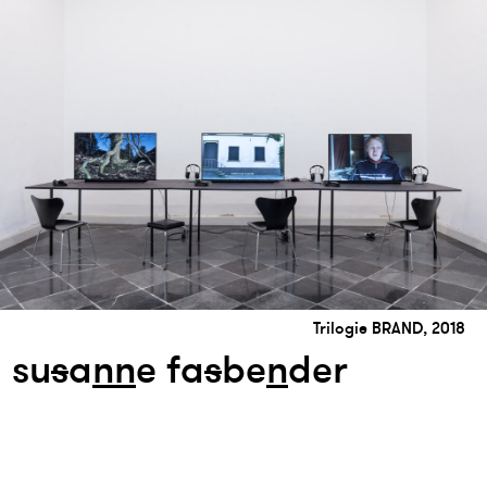
Trilogie BRAND, 2018
su
s
a
n
n
e fa
s
be
n
der