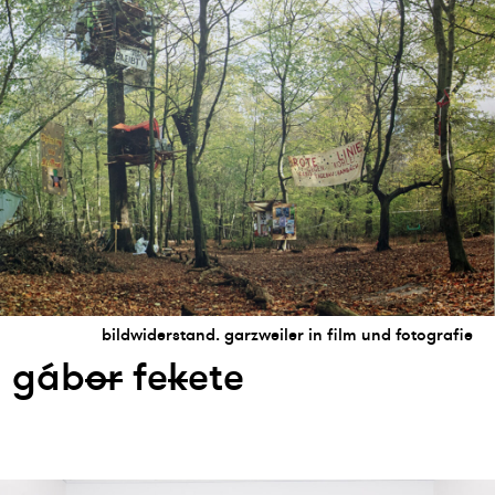
bildwiderstand. garzweiler in film und fotografie
gáb
or
fe
k
ete