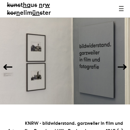
kun
s
t
ha
u
s
n
r
w
k
or
n
elim
ün
s
ter
KNRW - bildwiderstand. garzweiler in film und