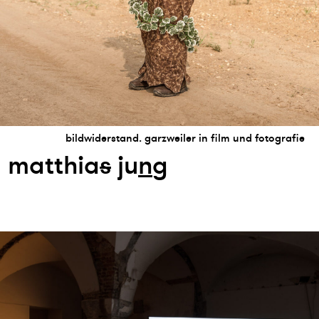
bildwiderstand. garzweiler in film und fotografie
matthia
s
ju
n
g