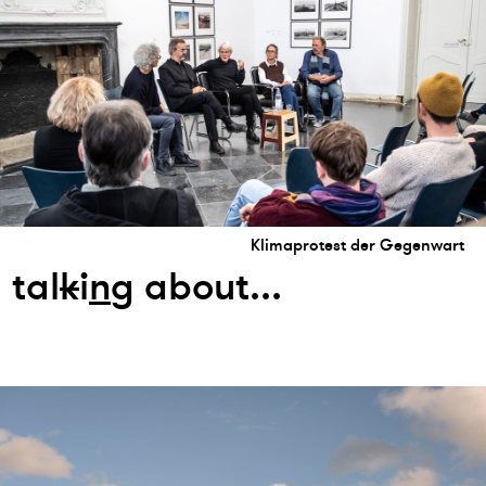
Klimaprotest der Gegenwart
tal
k
i
n
g about...