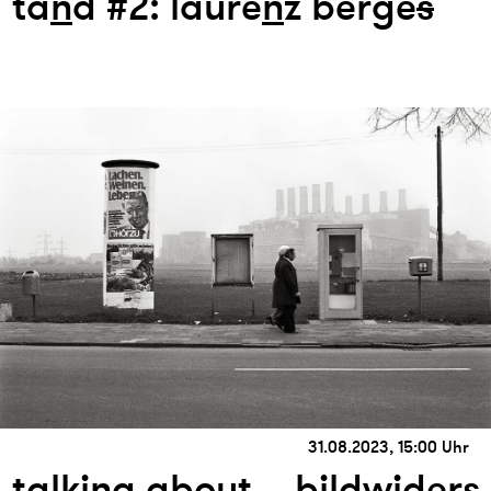
ta
n
d #2: laure
n
z berge
s
31.08.2023, 15:00 Uhr
tal
k
i
n
g about... bildwider
s