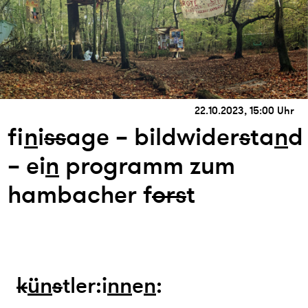
22.10.2023, 15:00 Uhr
fi
n
i
s
s
age – bildwider
s
ta
n
d
– ei
n
programm zum
hambacher f
or
s
t
k
ün
s
tler:i
n
n
e
n
: