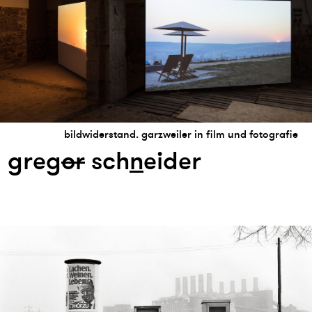
bildwiderstand. garzweiler in film und fotografie
greg
or
sch
n
eider