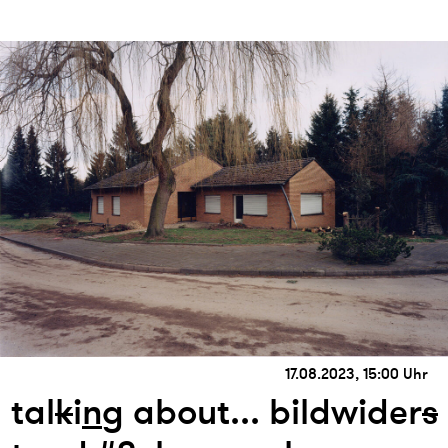
17.08.2023, 15:00 Uhr
tal
k
i
n
g about... bildwider
s