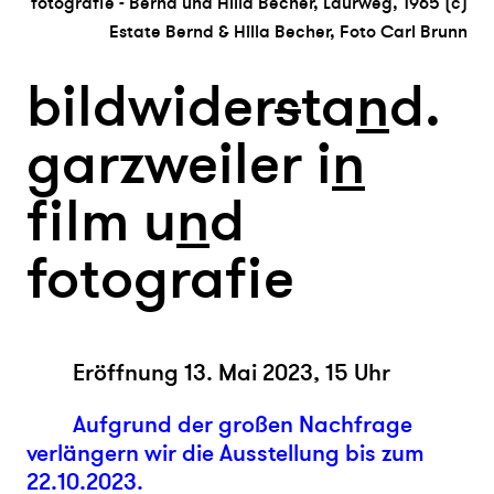
fotografie - Bernd und Hilla Becher, Laurweg, 1965 (c)
Estate Bernd & Hilla Becher, Foto Carl Brunn
bildwider
s
ta
n
d.
garzweiler i
n
film u
n
d
fotografie
Eröffnung 13. Mai 2023, 15 Uhr
Aufgrund der großen Nachfrage
verlängern wir die Ausstellung bis zum
22.10.2023.