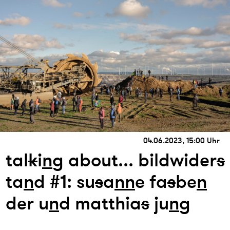
04.06.2023, 15:00 Uhr
tal
k
i
n
g about... bildwider
s
ta
n
d #1: su
s
a
n
n
e fa
s
be
n
der u
n
d matthia
s
ju
n
g