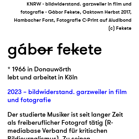
KNRW - bildwiderstand. garzweiler in film und
fotografie - Gábor Fekete, Oaktown Herbst 2017,
Hambacher Forst, Fotografie C-Print auf Aludibond
(c) Fekete
gáb
or
fe
k
ete
* 1966 in Donauwörth
lebt und arbeitet in Köln
2023 – bildwiderstand. garzweiler in film
und fotografie
Der studierte Musiker ist seit langer Zeit
als freiberuflicher Fotograf tätig (R-
mediabase Verband für kritischen
Bildjournalismus). Zu seinen