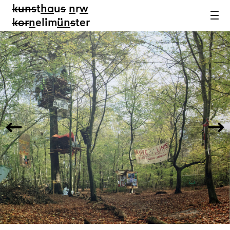
kun
s
t
ha
u
s
n
r
w
k
or
n
elim
ün
s
ter