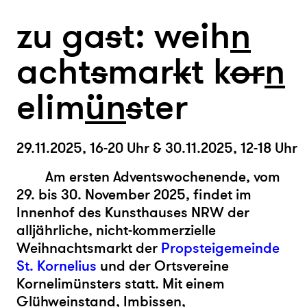
zu ga
s
t: weih
n
acht
s
mar
k
t k
or
n
elim
ün
s
ter
29.11.2025, 16-20 Uhr & 30.11.2025, 12-18 Uhr
Am ersten Adventswochenende, vom
29. bis 30. November 2025, findet im
Innenhof des Kunsthauses NRW der
alljährliche, nicht-kommerzielle
Weihnachtsmarkt der
Propsteigemeinde
St. Kornelius
und der Ortsvereine
Kornelimünsters statt. Mit einem
Glühweinstand, Imbissen,