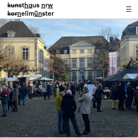
kun
s
t
ha
u
s
n
r
w
k
or
n
elim
ün
s
ter