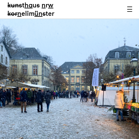
kun
s
t
ha
u
s
n
r
w
k
or
n
elim
ün
s
ter