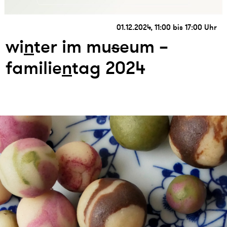
01.12.2024, 11:00 bis 17:00 Uhr
wi
n
ter im mu
s
eum –
familie
n
tag 2024