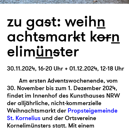
zu ga
s
t: weih
n
acht
s
mar
k
t k
or
n
elim
ün
s
ter
30.11.2024, 16-20 Uhr + 01.12.2024, 12-18 Uhr
Am ersten Adventswochenende, vom
30. November bis zum 1. Dezember 2024,
findet im Innenhof des Kunsthauses NRW
der alljährliche, nicht-kommerzielle
Weihnachtsmarkt der
Propsteigemeinde
St. Kornelius
und der Ortsvereine
Kornelimünsters statt. Mit einem