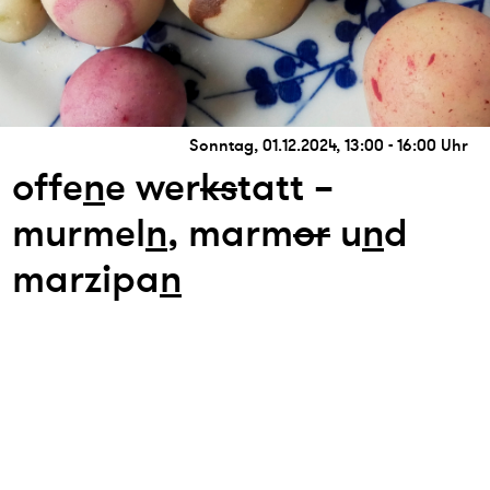
Sonntag, 01.12.2024, 13:00 - 16:00 Uhr
offe
n
e wer
k
s
tatt –
murmel
n
, marm
or
u
n
d
marzipa
n