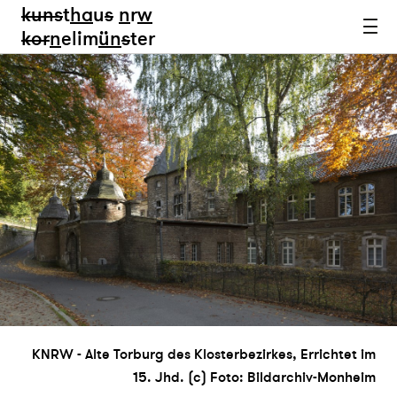
kun
s
t
ha
u
s
n
r
w
k
or
n
elim
ün
s
ter
KNRW - Alte Torburg des Klosterbezirkes, Errichtet im
15. Jhd. (c) Foto: Bildarchiv-Monheim