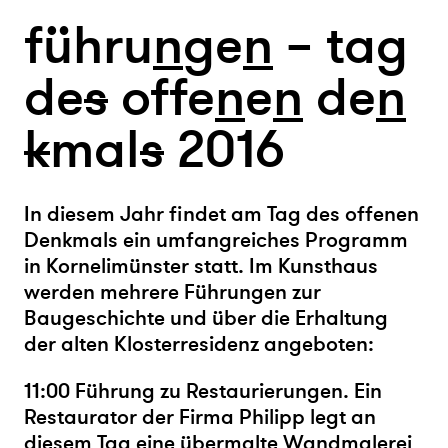
führu
n
ge
n
– tag
de
s
offe
n
e
n
de
n
k
mal
s
2016
In diesem Jahr findet am Tag des offenen
Denkmals ein umfangreiches Programm
in Kornelimünster statt. Im Kunsthaus
werden mehrere Führungen zur
Baugeschichte und über die Erhaltung
der alten Klosterresidenz angeboten:
11:00 Führung zu Restaurierungen. Ein
Restaurator der Firma Philipp legt an
diesem Tag eine übermalte Wandmalerei