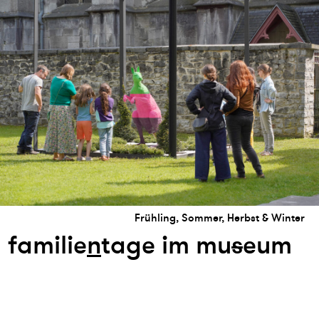
Frühling, Sommer, Herbst & Winter
familie
n
tage im mu
s
eum