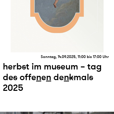
Sonntag, 14.09.2025, 11:00 bis 17:00 Uhr
herb
s
t im mu
s
eum – tag
de
s
offe
n
e
n
de
n
k
mal
s
2025