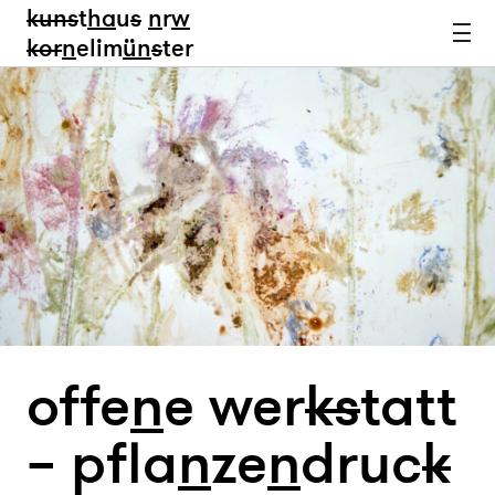
kun
s
t
ha
u
s
n
r
w
k
or
n
elim
ün
s
ter
offe
n
e wer
k
s
tatt
– pfla
n
ze
n
druc
k