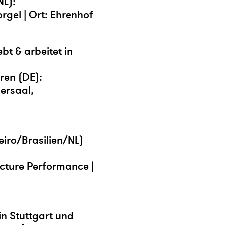
NL):
rgel | Ort: Ehrenhof
t & arbeitet in
ren (DE):
sersaal,
eiro/Brasilien/NL)
ecture Performance |
in Stuttgart und