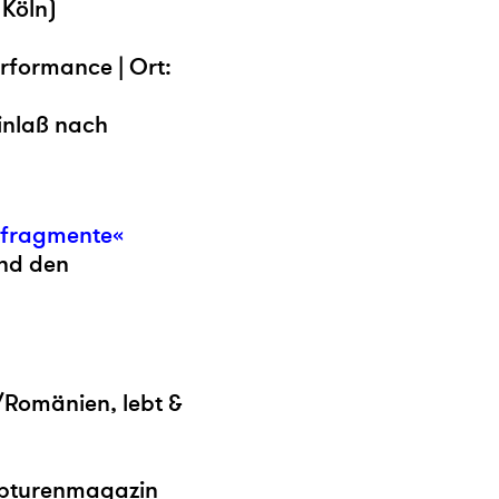
 Köln)
erformance | Ort:
Einlaß nach
 fragmente«
nd den
/Romänien, lebt &
ulpturenmagazin