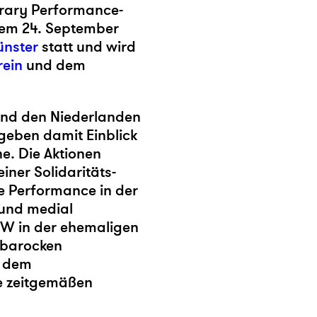
orary Performance-
dem 24. September
ünster
statt und wird
rein
und dem
 und den Niederlanden
 geben damit Einblick
e. Die Aktionen
iner Solidaritäts-
e Performance in der
 und medial
W in der ehemaligen
n barocken
t dem
ie zeitgemäßen