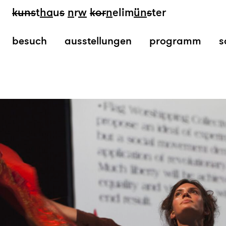
kun
s
t
ha
u
s
n
r
w
k
or
n
elim
ün
s
ter
besuch
ausstellungen
programm
s