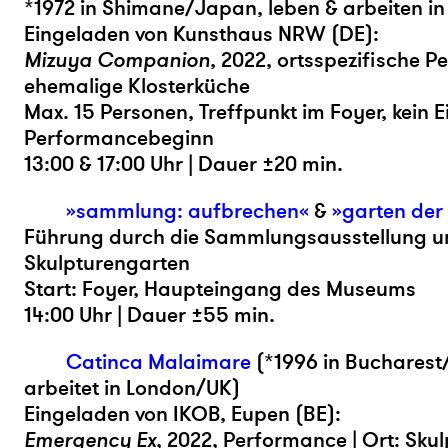
*1972 in Shimane/Japan, leben & arbeiten in
Eingeladen von Kunsthaus NRW (DE):
Mizuya Companion
, 2022, ortsspezifische P
ehemalige Klosterküche
Max. 15 Personen, Treffpunkt im Foyer, kein 
Performancebeginn
13:00 & 17:00 Uhr | Dauer ±20 min.
»sammlung: aufbrechen«
&
»garten der
Führung durch die Sammlungsausstellung u
Skulpturengarten
Start: Foyer, Haupteingang des Museums
14:00 Uhr | Dauer ±55 min.
Catinca Malaimare
(*1996 in Bucharest
arbeitet in London/UK)
Eingeladen von IKOB, Eupen (BE):
Emergency Ex
, 2022, Performance | Ort: Sk