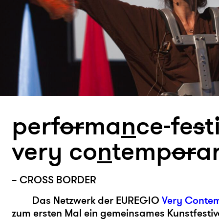
perf
or
ma
n
ce-fe
s
t
very co
n
temp
or
a
– CROSS BORDER
Das Netzwerk der EUREGIO
Very Conte
zum ersten Mal ein gemeinsames Kunstfestiva