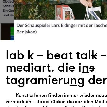
lab k – beat tal
k
–
mediart. die i
n
s
tagramieru
n
g der
KünstlerInnen finden immer wieder neue
vermarkten – dabei rücken die sozialen Medi