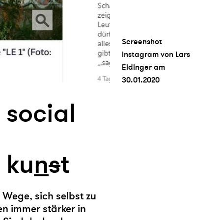
Screenshot
Instagram von Lars
Eidinger am
30.01.2020
 social
 ku
n
s
t
 Wege, sich selbst zu
en immer stärker in