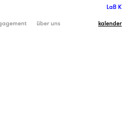
LaB K
gagement
über uns
kalender
schli