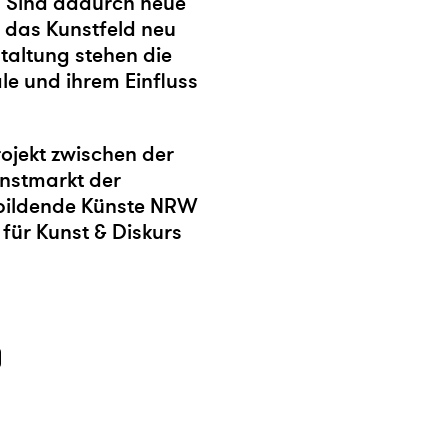
. Sind dadurch neue
s das Kunstfeld neu
taltung stehen die
le und ihrem Einfluss
rojekt zwischen der
unstmarkt der
 bildende Künste NRW
ür Kunst & Diskurs
)
)