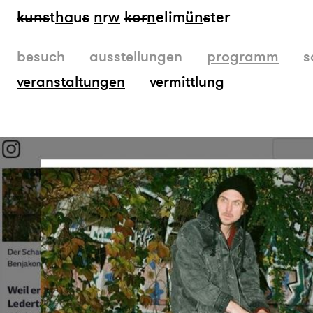
kun
s
t
ha
u
s
n
r
w
k
or
n
elim
ün
s
ter
besuch
ausstellungen
programm
s
veranstaltungen
vermittlung