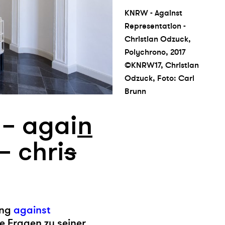
KNRW - Against
Representation -
Christian Odzuck,
Polychrono, 2017
©KNRW17, Christian
Odzuck, Foto: Carl
Brunn
 – agai
n
– chri
s
ung
against
re Fragen zu seiner