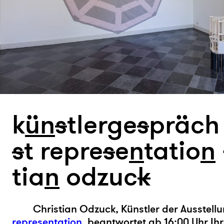
k
ün
s
tlerge
s
präch
s
t repre
s
e
n
tatio
n
tia
n
odzuc
k
Christian Odzuck, Künstler der Ausstell
representation
, beantwortet ab 16:00 Uhr Ih