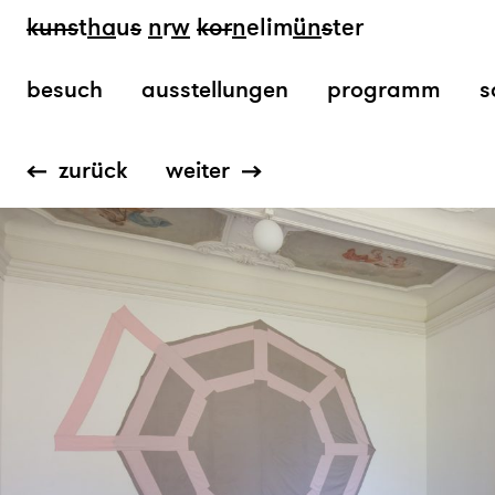
kun
s
t
ha
u
s
n
r
w
k
or
n
elim
ün
s
ter
besuch
ausstellungen
programm
s
zurück
weiter