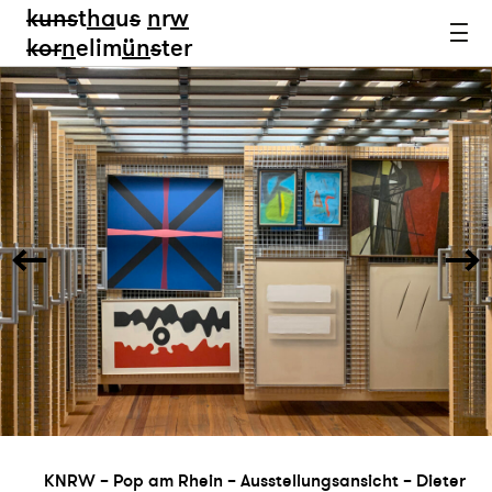
kun
s
t
ha
u
s
n
r
w
k
or
n
elim
ün
s
ter
KNRW – Pop am Rhein – Ausstellungsansicht – Dieter