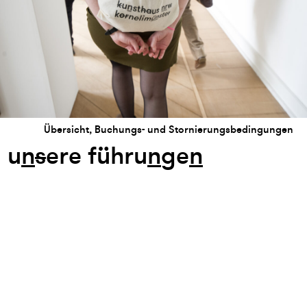
Übersicht, Buchungs- und Stornierungsbedingungen
u
n
s
ere führu
n
ge
n