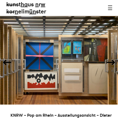
kun
s
t
ha
u
s
n
r
w
k
or
n
elim
ün
s
ter
KNRW – Pop am Rhein – Ausstellungsansicht – Dieter