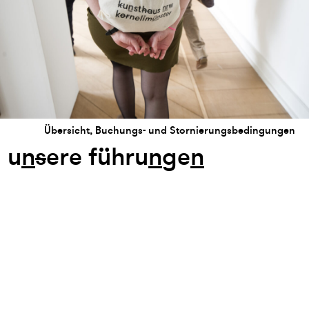
Übersicht, Buchungs- und Stornierungsbedingungen
u
n
s
ere führu
n
ge
n