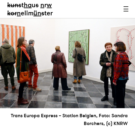
kun
s
t
ha
u
s
n
r
w
k
or
n
elim
ün
s
ter
Trans Europa Express – Station Belgien, Foto: Sandra
Borchers, (c) KNRW