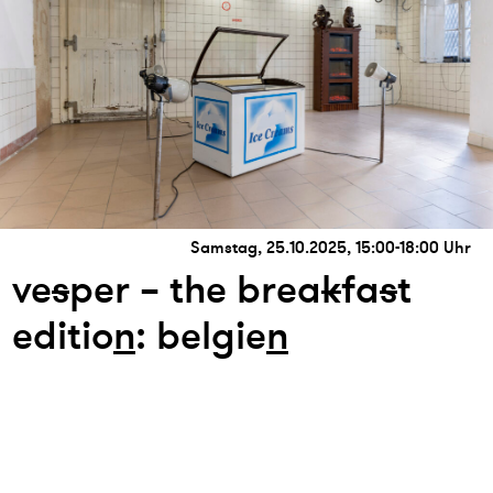
Samstag, 25.10.2025, 15:00-18:00 Uhr
ve
s
per – the brea
k
fa
s
t
editio
n
: belgie
n