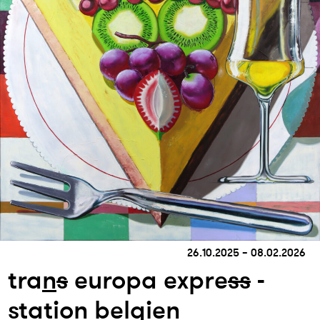
26.10.2025 – 08.02.2026
tra
n
s
europa expre
s
s
-
statio
n
belgie
n