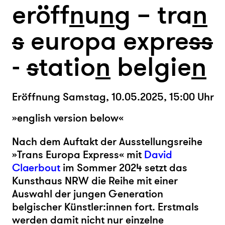
eröff
n
u
n
g – tra
n
s
europa expre
s
s
-
s
tatio
n
belgie
n
Eröffnung Samstag, 10.05.2025, 15:00 Uhr
»english version below«
Nach dem Auftakt der Ausstellungsreihe
»Trans Europa Express« mit
David
Claerbout
im Sommer 2024 setzt das
Kunsthaus NRW die Reihe mit einer
Auswahl der jungen Generation
belgischer Künstler:innen fort. Erstmals
werden damit nicht nur einzelne