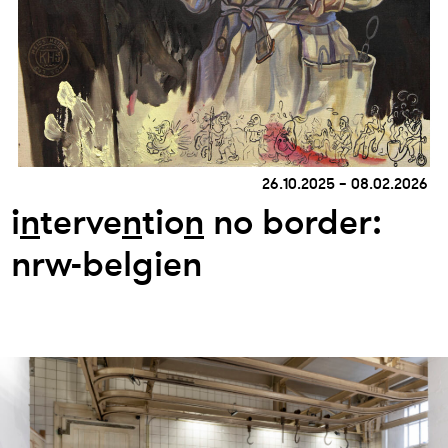
26.10.2025 – 08.02.2026
i
n
terve
n
tio
n
no border:
nrw-belgien