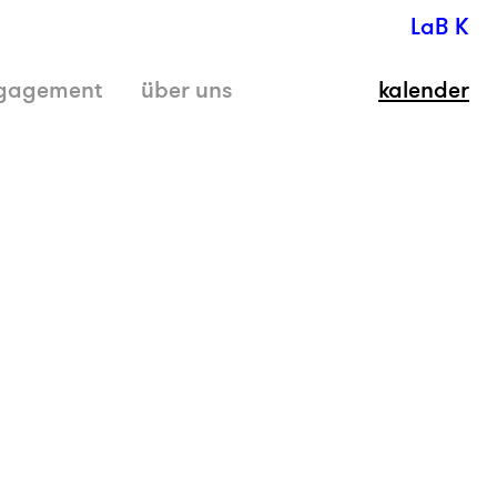
LaB K
gagement
über uns
kalender
schli