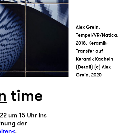
Alex Grein,
Tempel/VR/Natica,
2018, Keramik-
Transfer auf
Keramik-Kacheln
(Detail) (c) Alex
Grein, 2020
n
time
022 um 15 Uhr ins
fnung der
eiten«
.