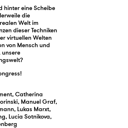
d hinter eine Scheibe
lerweile die
realen Welt im
enzen dieser Techniken
er virtuellen Welten
ion von Mensch und
, unsere
ungswelt?
ongress!
ement, Catherina
orinski, Manuel Graf,
lmann, Lukas Marxt,
g, Lucia Sotnikova,
ßenberg