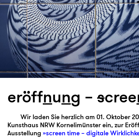
eröff
n
u
n
g –
s
cree
Wir laden Sie herzlich am 01. Oktober 2
Kunsthaus NRW Kornelimünster ein, zur Eröf
Ausstellung
»screen time – digitale Wirklichk