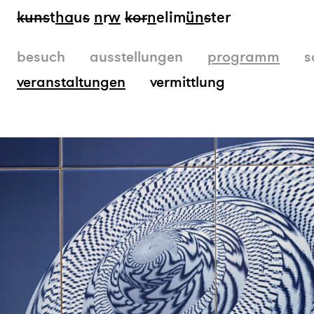
kun
s
t
ha
u
s
n
r
w
k
or
n
elim
ün
s
ter
besuch
ausstellungen
programm
s
veranstaltungen
vermittlung