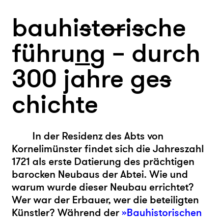
bauhi
s
t
or
i
s
che
führu
n
g – durch
300 jahre ge
s
chichte
In der Residenz des Abts von
Kornelimünster findet sich die Jahreszahl
1721 als erste Datierung des prächtigen
barocken Neubaus der Abtei. Wie und
warum wurde dieser Neubau errichtet?
Wer war der Erbauer, wer die beteiligten
Künstler? Während der
»
Bauhistorischen