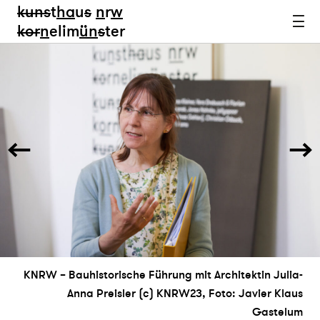
kun
s
t
ha
u
s
n
r
w
k
or
n
elim
ün
s
ter
KNRW – Bauhistorische Führung mit Architektin Julia-
Anna Preisler (c) KNRW23, Foto: Javier Klaus
Gastelum