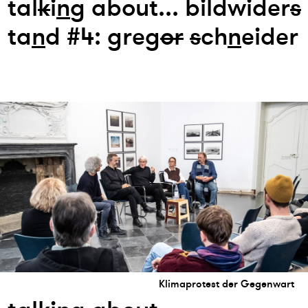
tal
k
i
n
g about... bildwider
s
ta
n
d #4: greg
or
s
ch
n
eider
Klimaprotest der Gegenwart