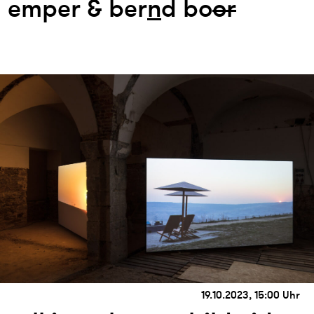
emper & ber
n
d bo
or
19.10.2023, 15:00 Uhr