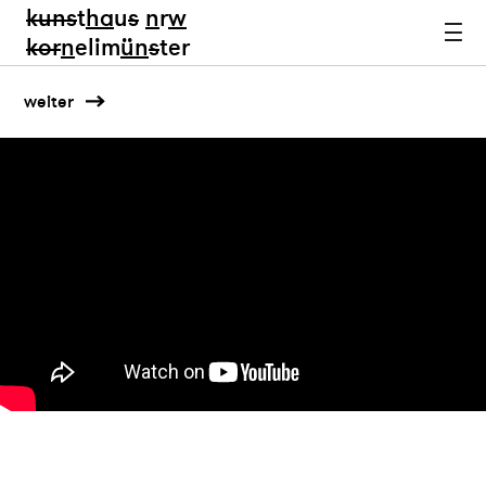
kun
s
t
ha
u
s
n
r
w
k
or
n
elim
ün
s
ter
weiter