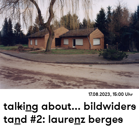
17.08.2023, 15:00 Uhr
tal
k
i
n
g about... bildwider
s
ta
n
d #2: laure
n
z berge
s