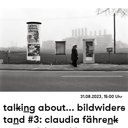
31.08.2023, 15:00 Uhr
tal
k
i
n
g about... bildwider
s
ta
n
d #3: claudia fähre
n
k