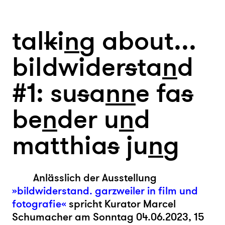
tal
k
i
n
g about...
bildwider
s
ta
n
d
#1: su
s
a
n
n
e fa
s
be
n
der u
n
d
matthia
s
ju
n
g
Anlässlich der Ausstellung
»bildwiderstand. garzweiler in film und
fotografie«
spricht Kurator Marcel
Schumacher
am Sonntag 04.06.2023, 15