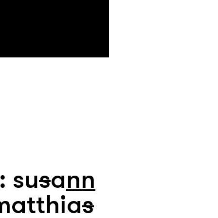
: su
s
a
n
n
matthia
s