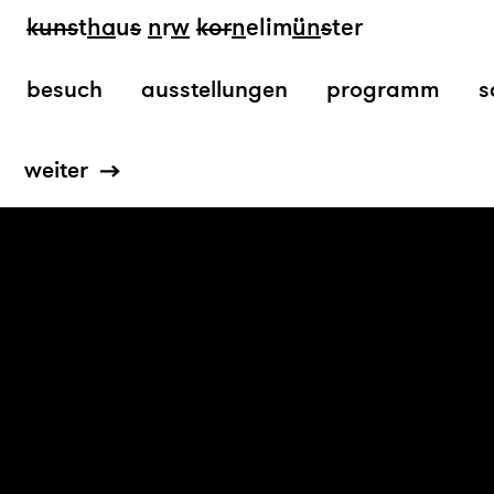
kun
s
t
ha
u
s
n
r
w
k
or
n
elim
ün
s
ter
besuch
ausstellungen
programm
s
weiter