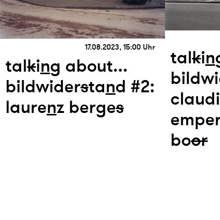
17.08.2023, 15:00 Uhr
tal
k
i
n
tal
k
i
n
g about...
bildw
bildwider
s
ta
n
d #2:
claud
laure
n
z berge
s
emper
bo
or