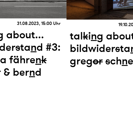
31.08.2023, 15:00 Uhr
19.10.2
g about...
tal
k
i
n
g about
ider
s
ta
n
d #3:
bildwider
s
ta
ia fähre
n
k
greg
or
s
ch
n
e
 & ber
n
d