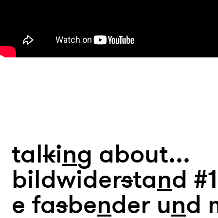
tal
k
i
n
g about...
bildwider
s
ta
n
d #1
e fa
s
be
n
der u
n
d 