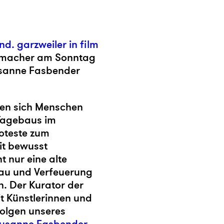
nd. garzweiler in film
umacher
am Sonntag
usanne Fasbender
ten sich Menschen
Tagebaus im
roteste zum
it bewusst
 nur eine alte
bau und Verfeuerung
. Der Kurator der
t Künstlerinnen und
Folgen unseres