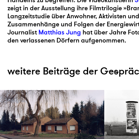
Handelns zu begreifen. Die Videokünstlerin
S
zeigt in der Ausstellung ihre Filmtrilogie »Bra
Langzeitstudie über Anwohner, Aktivisten un
Zusammenhänge und Folgen der Energiewirt
Journalist
Matthias Jung
hat über Jahre Foto
den verlassenen Dörfern aufgenommen.
weitere Beiträge der Ge
s
prä