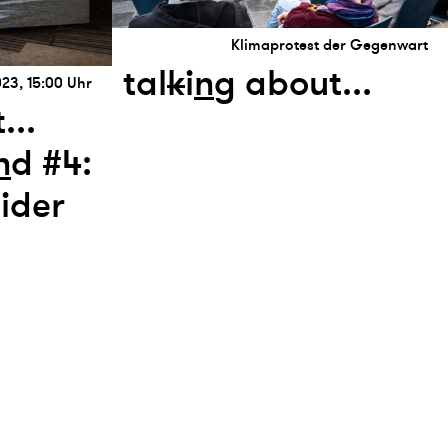
Klimaprotest der Gegenwart
tal
k
i
n
g about...
023, 15:00 Uhr
...
n
d #4:
ider