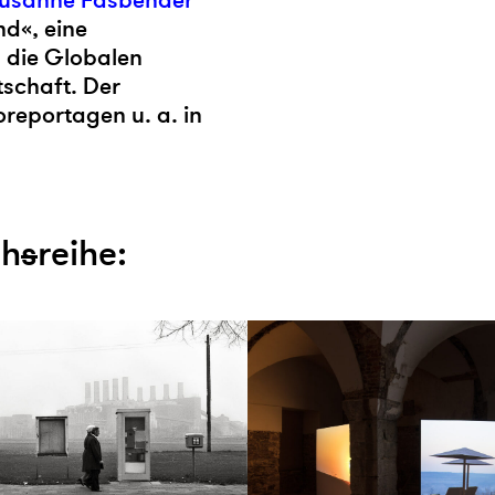
usanne Fasbender
nd«, eine
d die Globalen
schaft. Der
reportagen u. a. in
ch
s
reihe: