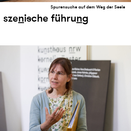
Spurensuche auf dem Weg der Seele
sze
n
i
s
che führu
n
g