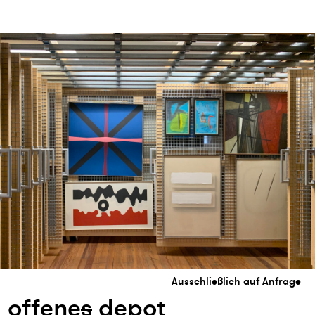
Ausschließlich auf Anfrage
offe
n
e
s
depot