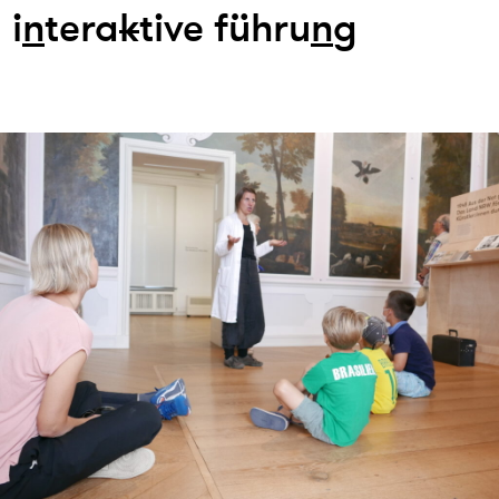
i
n
tera
k
tive führu
n
g