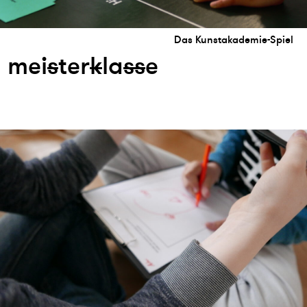
Das Kunstakademie-Spiel
mei
s
ter
k
la
s
s
e