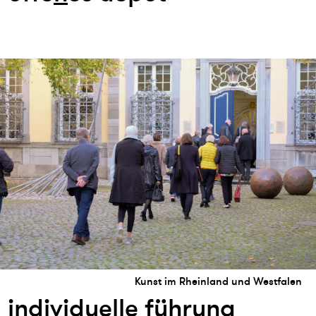
Kunst im Rheinland und Westfalen
i
n
dividuelle führu
n
g