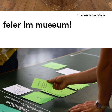
Geburtstagsfeier
feier im mu
s
eum!