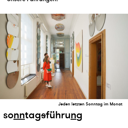
Jeden letzten Sonntag im Monat
so
n
n
tag
s
führu
n
g