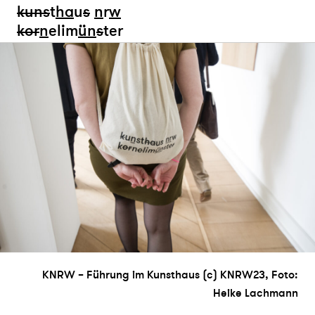
kun
s
t
ha
u
s
n
r
w
k
or
n
elim
ün
s
ter
KNRW – Führung im Kunsthaus (c) KNRW23, Foto:
Heike Lachmann