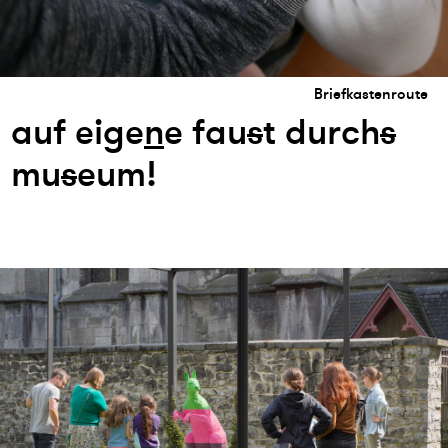
Briefkastenroute
auf eige
n
e fau
s
t durch
s
mu
s
eum!