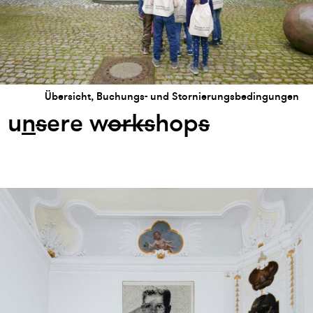
Übersicht, Buchungs- und Stornierungsbedingungen
u
n
s
ere w
or
k
s
hop
s