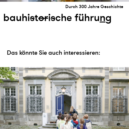
Durch 300 Jahre Geschichte
bauhi
s
t
or
i
s
che führu
n
g
Das könnte Sie auch interessieren: