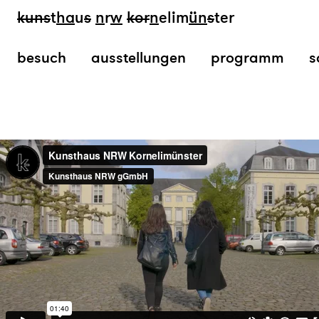
kun
s
t
ha
u
s
n
r
w
k
or
n
elim
ün
s
ter
besuch
ausstellungen
programm
s