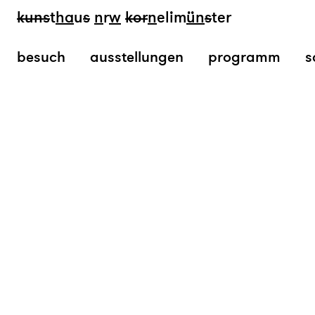
kun
s
t
ha
u
s
n
r
w
k
or
n
elim
ün
s
ter
besuch
ausstellungen
programm
s