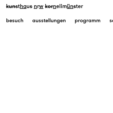
kun
s
t
ha
u
s
n
r
w
k
or
n
elim
ün
s
ter
besuch
ausstellungen
programm
s