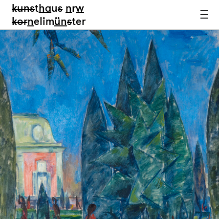
kun
s
t
ha
u
s
n
r
w
k
or
n
elim
ün
s
ter