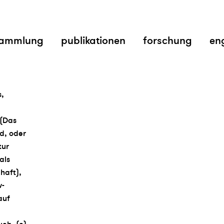
ammlung
publikationen
forschung
en
s,
 (Das
ld, oder
tur
als
haft),
w-
auf