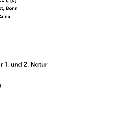
uch, (c)
st, Bonn
 Anne
 1. und 2. Natur
h