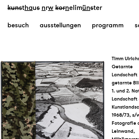
kun
s
t
ha
u
s
n
r
w
k
or
n
elim
ün
s
ter
besuch
ausstellungen
programm
s
Timm Ulrich
Getarnte
Landschaft
getarnte Bi
1. und 2. Na
Landschaft 
Kunstlandsc
1968/73, s/
Fotografie 
Leinwand,