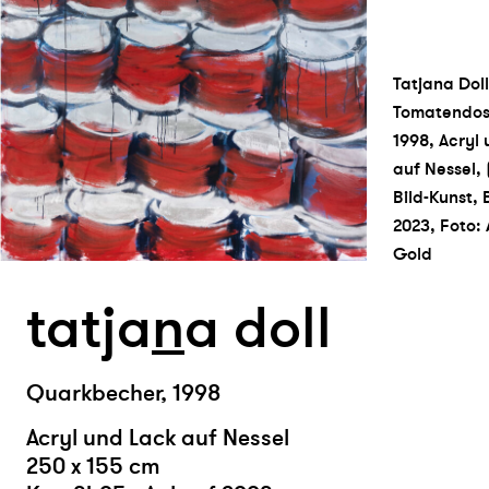
Tatjana Doll
Tomatendos
1998, Acryl
auf Nessel,
Bild-Kunst, 
2023, Foto:
Gold
tatja
n
a doll
Quarkbecher, 1998
Acryl und Lack auf Nessel
250 x 155 cm