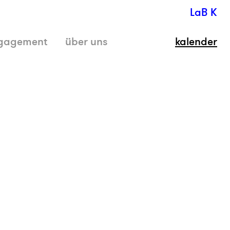
LaB K
gagement
über uns
kalender
schli