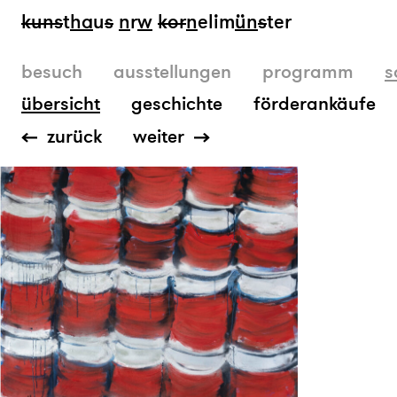
kun
s
t
ha
u
s
n
r
w
k
or
n
elim
ün
s
ter
besuch
ausstellungen
programm
s
übersicht
geschichte
förderankäufe
zurück
weiter