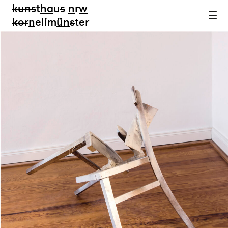
kun
s
t
ha
u
s
n
r
w
k
or
n
elim
ün
s
ter