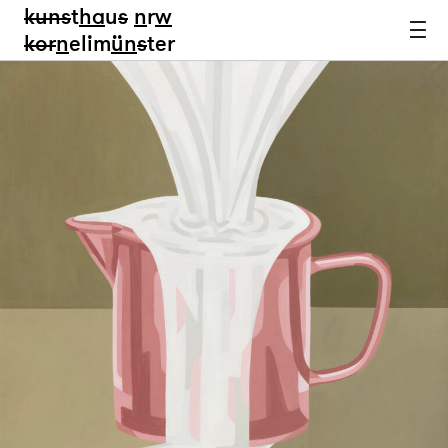
kun
s
t
ha
u
s
n
r
w
k
or
n
elim
ün
s
ter