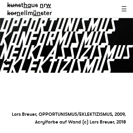
kun
s
t
ha
u
s
n
r
w
k
or
n
elim
ün
s
ter
Lars Breuer, OPPORTUNISMUS/EKLEKTIZISMUS, 2009,
Acrylfarbe auf Wand (c) Lars Breuer, 2018