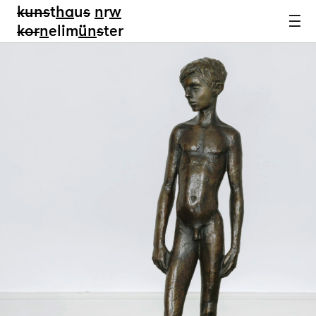
kun
s
t
ha
u
s
n
r
w
k
or
n
elim
ün
s
ter