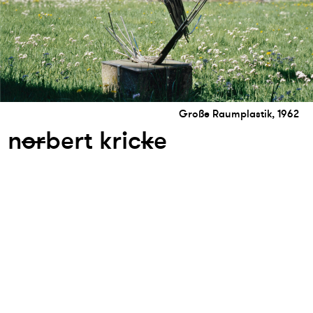
Große Raumplastik, 1962
n
or
bert kric
k
e