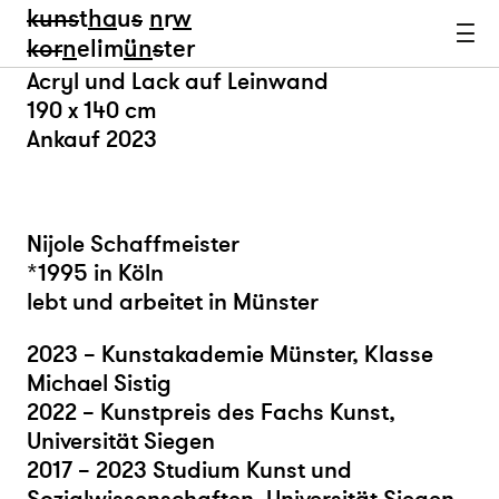
kun
s
t
ha
u
s
n
r
w
k
or
n
elim
ün
s
ter
Acryl und Lack auf Leinwand
190 x 140 cm
Ankauf 2023
Nijole Schaffmeister
*1995 in Köln
lebt und arbeitet in Münster
2023 – Kunstakademie Münster, Klasse
Michael Sistig
2022 – Kunstpreis des Fachs Kunst,
Universität Siegen
2017 – 2023 Studium Kunst und