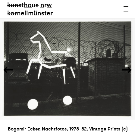
kun
s
t
ha
u
s
n
r
w
k
or
n
elim
ün
s
ter
Bogomir Ecker, Nachtfotos, 1978–82, Vintage Prints (c)