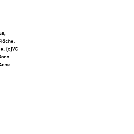
ll,
Fläche,
ge, (c)VG
 Bonn
 Anne