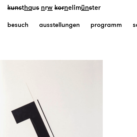
kun
s
t
ha
u
s
n
r
w
k
or
n
elim
ün
s
ter
besuch
ausstellungen
programm
s