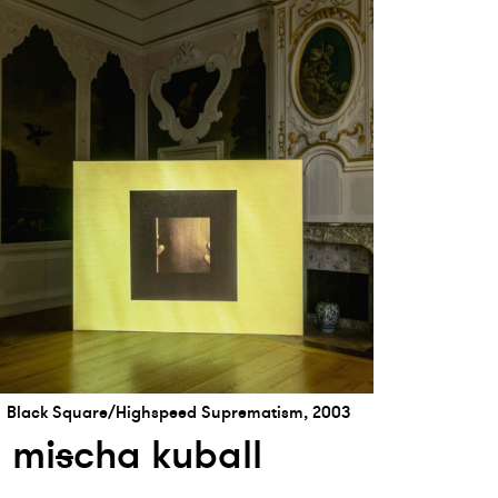
Black Square/Highspeed Suprematism, 2003
mi
s
cha kuball