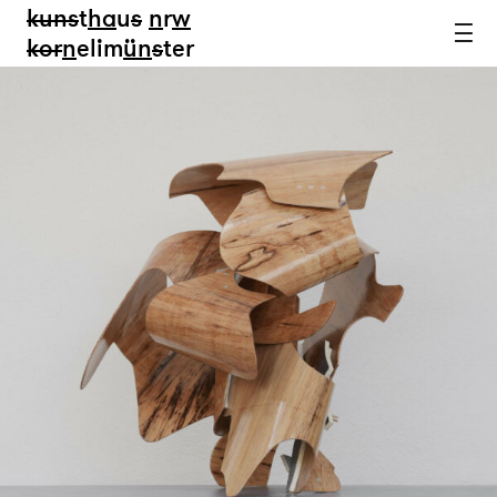
kun
s
t
ha
u
s
n
r
w
k
or
n
elim
ün
s
ter