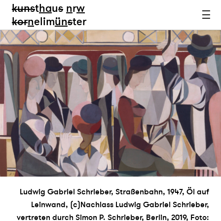
kun
s
t
ha
u
s
n
r
w
k
or
n
elim
ün
s
ter
Ludwig Gabriel Schrieber, Straßenbahn, 1947, Öl auf
Leinwand, (c)Nachlass Ludwig Gabriel Schrieber,
vertreten durch Simon P. Schrieber, Berlin, 2019, Foto: