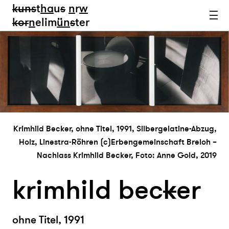
kun
s
t
ha
u
s
n
r
w
k
or
n
elim
ün
s
ter
Krimhild Becker, ohne Titel, 1991, Silbergelatine-Abzug,
Holz, Linestra-Röhren (c)Erbengemeinschaft Breloh –
Nachlass Krimhild Becker, Foto: Anne Gold, 2019
krimhild bec
k
er
ohne Titel, 1991