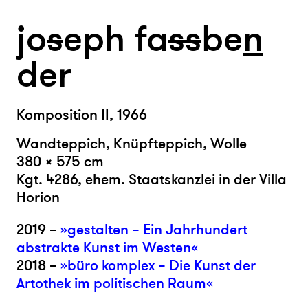
jo
s
eph fa
s
s
be
n
der
Komposition II, 1966
Wandteppich, Knüpfteppich, Wolle
380 × 575 cm
Kgt. 4286, ehem. Staatskanzlei in der Villa
Horion
2019 –
»gestalten – Ein Jahrhundert
abstrakte Kunst im Westen«
2018 –
»büro komplex – Die Kunst der
Artothek im politischen Raum«