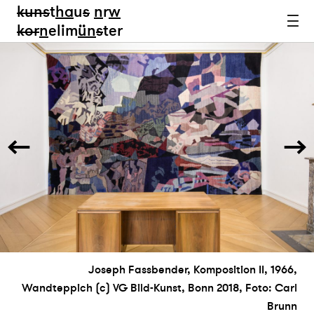
kun
s
t
ha
u
s
n
r
w
k
or
n
elim
ün
s
ter
Joseph Fassbender, Komposition II, 1966,
Wandteppich (c) VG Bild-Kunst, Bonn 2018, Foto: Carl
Brunn