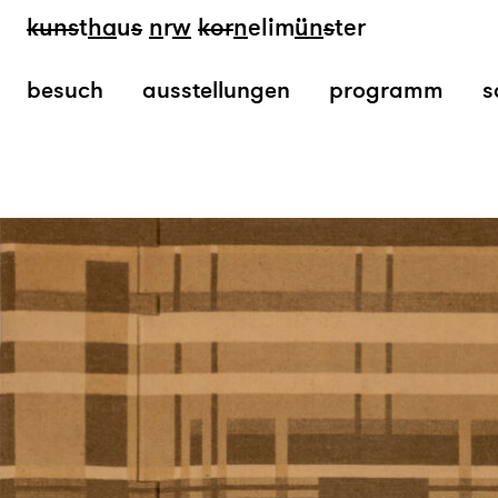
kun
s
t
ha
u
s
n
r
w
k
or
n
elim
ün
s
ter
besuch
ausstellungen
programm
s