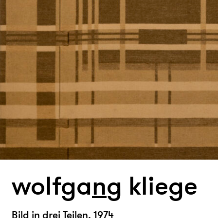
wolfga
n
g kliege
Bild in drei Teilen, 1974