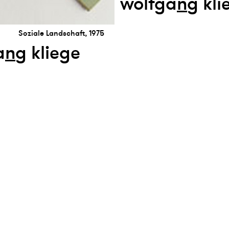
wolfga
n
g kli
Soziale Landschaft, 1975
a
n
g kliege
etter abonnieren
presse
Instagram
Facebook