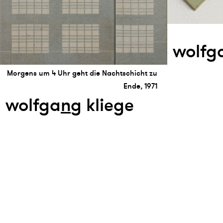
wolfg
Morgens um 4 Uhr geht die Nachtschicht zu
Ende, 1971
wolfga
n
g kliege
Ⓒ 2026 kunsthaus nrw
impressum
datenschutz
sitemap
newsl