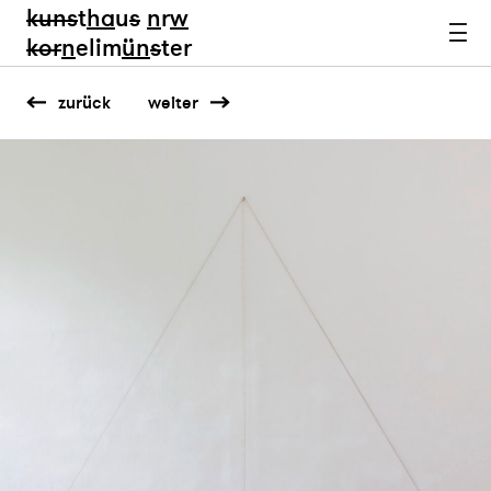
kun
s
t
ha
u
s
n
r
w
k
or
n
elim
ün
s
ter
zurück
weiter