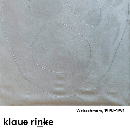
Weltschmerz, 1990–1991
klau
s
ri
n
k
e