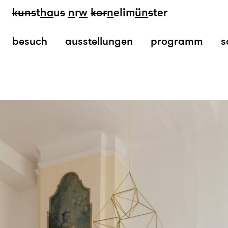
kun
s
t
ha
u
s
n
r
w
k
or
n
elim
ün
s
ter
besuch
ausstellungen
programm
s