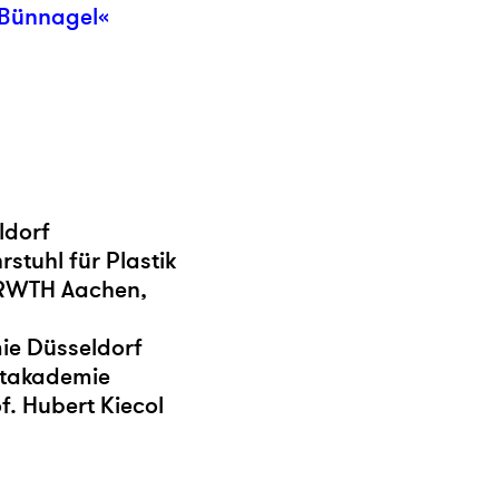
 Bünnagel«
ldorf
stuhl für Plastik
n RWTH Aachen,
ie Düsseldorf
stakademie
f. Hubert Kiecol