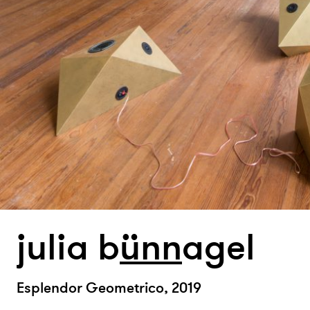
julia b
ün
n
agel
Esplendor Geometrico, 2019