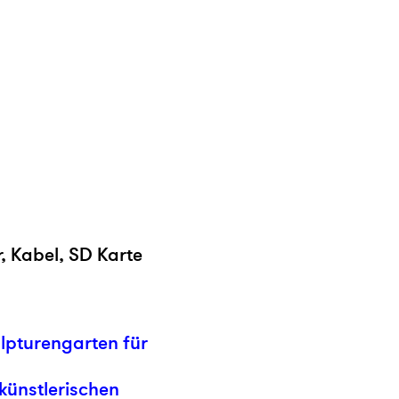
r, Kabel, SD Karte
ulpturengarten für
künstlerischen