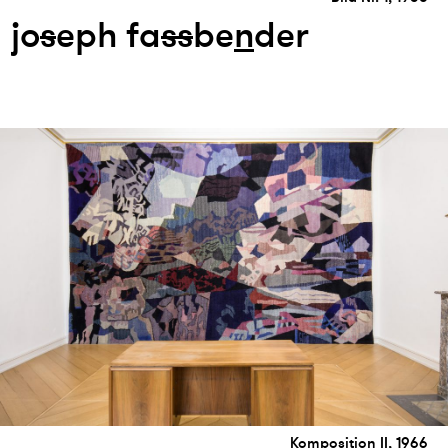
jo
s
eph fa
s
s
be
n
der
Komposition II, 1966