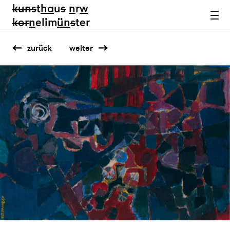
kun
s
t
ha
u
s
n
r
w
k
or
n
elim
ün
s
ter
zurück
weiter