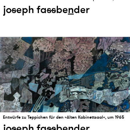
jo
s
eph fa
s
s
be
n
der
Entwürfe zu Teppichen für den »Alten Kabinettsaal«, um 1965
jo
s
eph fa
s
s
be
n
der