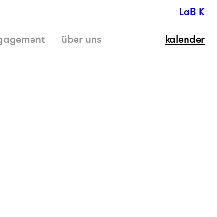
LaB K
gagement
über uns
kalender
schli