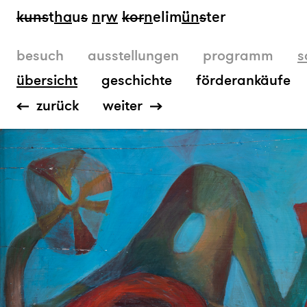
kun
s
t
ha
u
s
n
r
w
k
or
n
elim
ün
s
ter
besuch
ausstellungen
programm
s
übersicht
geschichte
förderankäufe
zurück
weiter