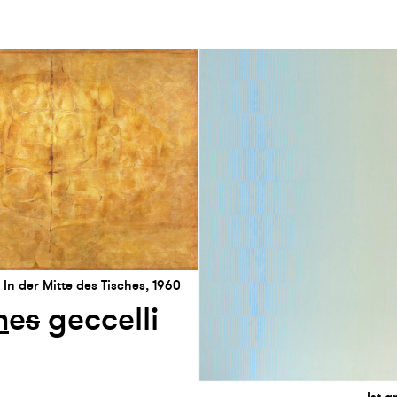
In der Mitte des Tisches, 1960
n
e
s
geccelli