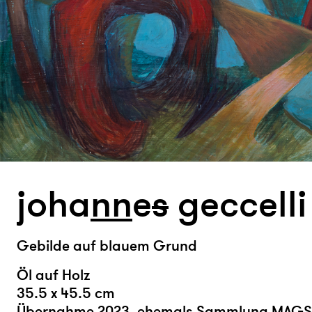
joha
n
n
e
s
geccelli
Gebilde auf blauem Grund
Öl auf Holz
35.5 x 45.5 cm
Übernahme 2023, ehemals Sammlung MAGS,