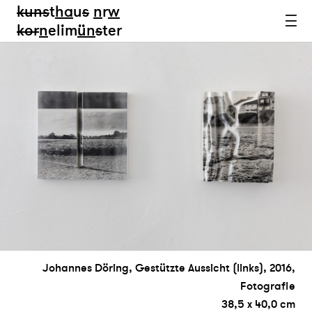
kun
s
t
ha
u
s
n
r
w
k
or
n
elim
ün
s
ter
Johannes Döring, Gestützte Aussicht (links), 2016,
Fotografie
38,5 x 40,0 cm