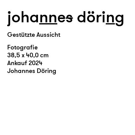
joha
n
n
e
s
döri
n
g
Gestützte Aussicht
Fotografie
38,5 x 40,0 cm
Ankauf 2024
Johannes Döring