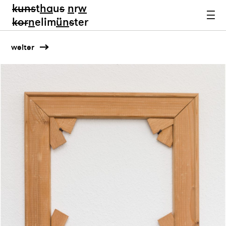
kun
s
t
ha
u
s
n
r
w
k
or
n
elim
ün
s
ter
weiter