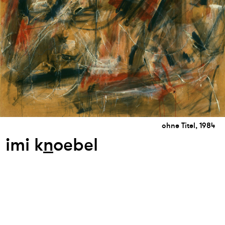
ohne Titel, 1984
imi k
n
oebel