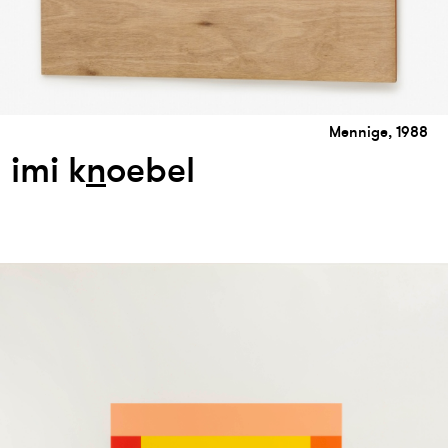
Mennige, 1988
imi k
n
oebel