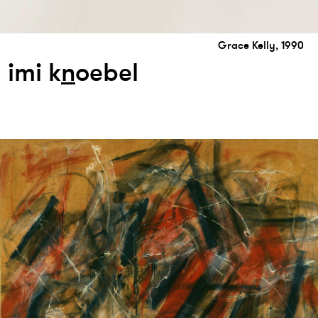
Grace Kelly, 1990
imi k
n
oebel