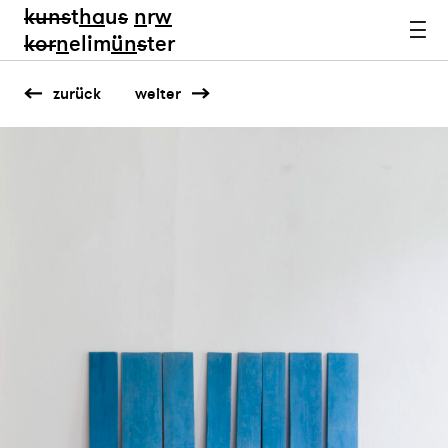
kun
s
t
ha
u
s
n
r
w
k
or
n
elim
ün
s
ter
zurück
weiter