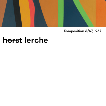
Komposition 6/67, 1967
h
or
s
t lerche