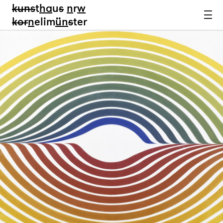
kun
s
t
ha
u
s
n
r
w
k
or
n
elim
ün
s
ter