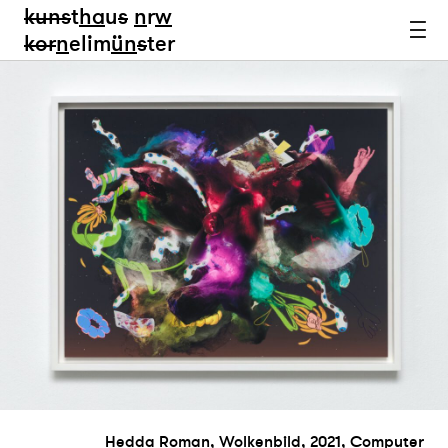
kun
s
t
ha
u
s
n
r
w
k
or
n
elim
ün
s
ter
Hedda Roman, Wolkenbild, 2021​, Computer