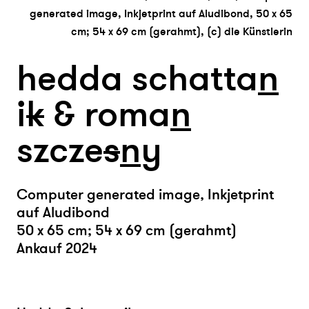
generated image, Inkjetprint auf Aludibond, 50 x 65
cm; 54 x 69 cm (gerahmt)​, (c) die Künstlerin
hedda schatta
n
i
k
& roma
n
szcze
s
n
y
Computer generated image, Inkjetprint
auf Aludibond
50 x 65 cm; 54 x 69 cm (gerahmt)
Ankauf 2024