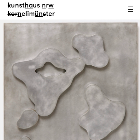
kun
s
t
ha
u
s
n
r
w
k
or
n
elim
ün
s
ter