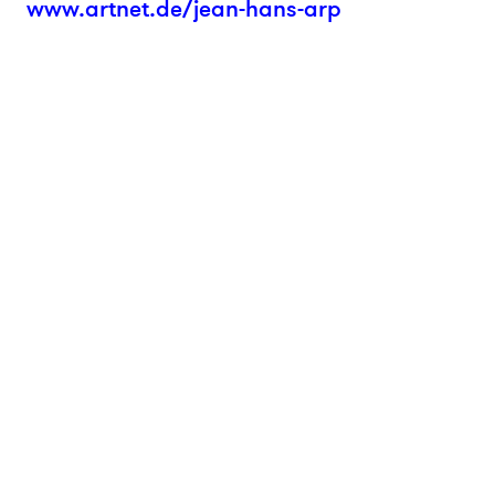
www.artnet.de/jean-hans-arp
Ⓒ 2026 kunsthaus nrw
impressum
datenschutz
sitemap
newsletter abonnieren
presse
Instagram
Facebook