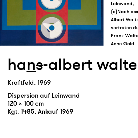
Leinwand,
(c)Nachlass
Albert Walte
vertreten d
Frank Walte
Anne Gold
ha
n
s
-albert walte
Kraftfeld, 1969
Dispersion auf Leinwand
120 × 100 cm
Kgt. 1485, Ankauf 1969