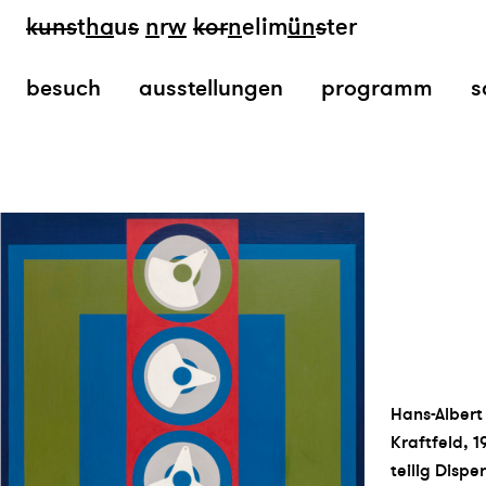
kun
s
t
ha
u
s
n
r
w
k
or
n
elim
ün
s
ter
besuch
ausstellungen
programm
s
Hans-Albert
Kraftfeld, 1
teilig Dispe