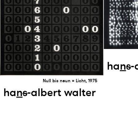
ha
n
s
-
Null bis neun = Licht, 1975
ha
n
s
-albert walter