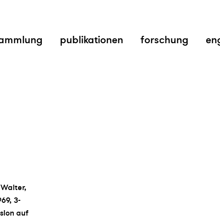
ammlung
publikationen
forschung
en
 Walter,
969, 3-
rsion auf