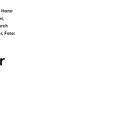
 Hans-
r,
urch
r, Foto:
r