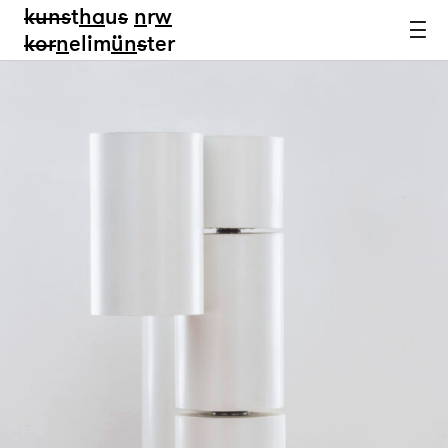
kun
s
t
ha
u
s
n
r
w
k
or
n
elim
ün
s
ter