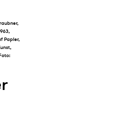
raubner,
963,
 Papier,
Kunst,
Foto:
er