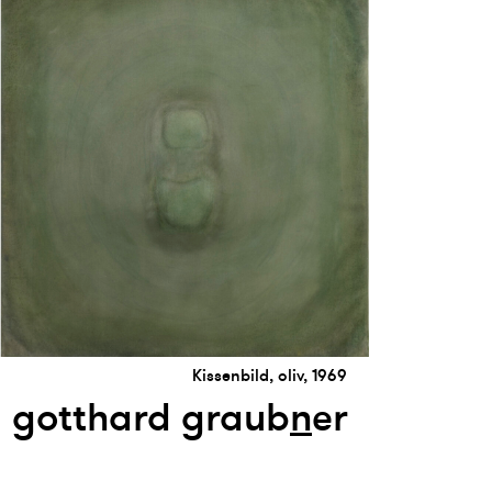
Kissenbild, oliv, 1969
gotthard graub
n
er