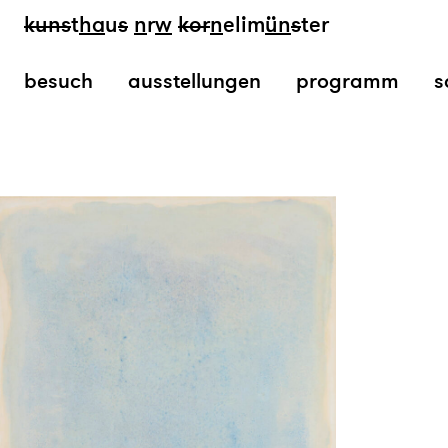
kun
s
t
ha
u
s
n
r
w
k
or
n
elim
ün
s
ter
besuch
ausstellungen
programm
s