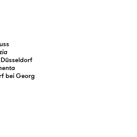
euss
zia
 Düsseldorf
menta
rf bei Georg