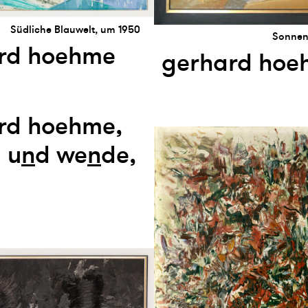
Südliche Blauwelt, um 1950
Sonnen
rd hoehme
gerhard hoe
rd hoehme,
l u
n
d we
n
de,