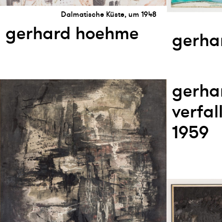
Dalmatische Küste, um 1948
gerhard hoehme
gerha
gerha
verfal
1959