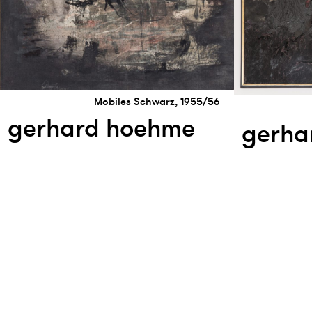
Mobiles Schwarz, 1955/56
gerhard hoehme
gerha
Ⓒ 2026 kunsthaus nrw
impressum
datenschutz
sitemap
newsl