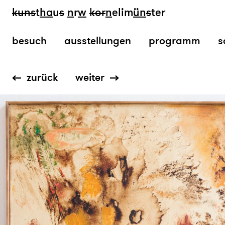
kun
s
t
ha
u
s
n
r
w
k
or
n
elim
ün
s
ter
besuch
ausstellungen
programm
s
zurück
weiter