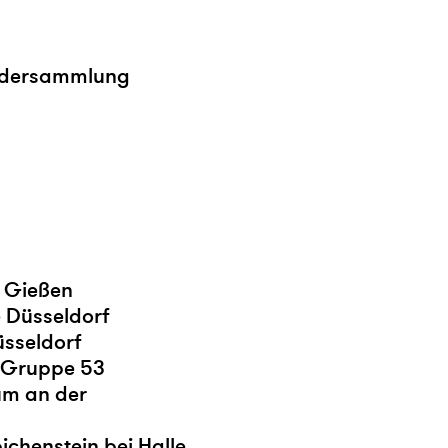
ildersammlung
t Gießen
 Düsseldorf
üsseldorf
g Gruppe 53
um an der
chenstein bei Halle