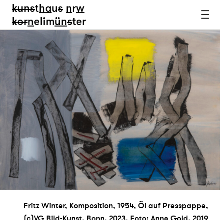
kun
s
t
ha
u
s
n
r
w
k
or
n
elim
ün
s
ter
Fritz Winter, Komposition, 1954, Öl auf Presspappe,
(c)VG Bild-Kunst, Bonn, 2023, Foto: Anne Gold, 2019